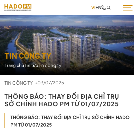
VI
EN
TRANG CHỦ
GIỚI THIỆU
DỊCH VỤ
TIN CÔNG TY
DỰ ÁN
Tin công ty
Trang chủ
Tin tức
TIN TỨC
TUYỂN DỤNG
03/07/2025
TIN CÔNG TY
THƯ VIỆN
THÔNG BÁO: THAY ĐỔI ĐỊA CHỈ TRỤ
SỞ CHÍNH HADO PM TỪ 01/07/2025
LIÊN HỆ
THÔNG BÁO: THAY ĐỔI ĐỊA CHỈ TRỤ SỞ CHÍNH HADO
PM TỪ 01/07/2025