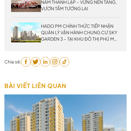
NĂM THÀNH LẬP – VỮNG NỀN TẢNG,
VƯƠN TẦM TƯƠNG LAI
HADO PM CHÍNH THỨC TIẾP NHẬN
QUẢN LÝ VẬN HÀNH CHUNG CƯ SKY
GARDEN 3 – TẠI KHU ĐÔ THỊ PHÚ MỸ
HƯNG
Chia sẻ:
BÀI VIẾT LIÊN QUAN