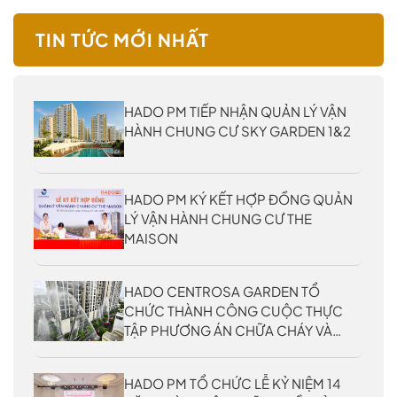
TIN TỨC MỚI NHẤT
HADO PM TIẾP NHẬN QUẢN LÝ VẬN
HÀNH CHUNG CƯ SKY GARDEN 1&2
HADO PM KÝ KẾT HỢP ĐỒNG QUẢN
LÝ VẬN HÀNH CHUNG CƯ THE
MAISON
HADO CENTROSA GARDEN TỔ
CHỨC THÀNH CÔNG CUỘC THỰC
TẬP PHƯƠNG ÁN CHỮA CHÁY VÀ
CỨU NẠN, CỨU HỘ CẤP THÀNH
PHỐ NĂM 2026
HADO PM TỔ CHỨC LỄ KỶ NIỆM 14