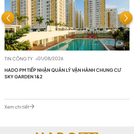
01/08/2026
TIN CÔNG TY
14/07/2026
TIN CÔNG TY
HADO PM TIẾP NHẬN QUẢN LÝ VẬN HÀNH CHUNG CƯ
SKY GARDEN 1&2
HADO PM KÝ KẾT HỢP ĐỒNG QUẢN LÝ VẬN HÀNH
CHUNG CƯ THE MAISON
Xem chi tiết
Xem chi tiết