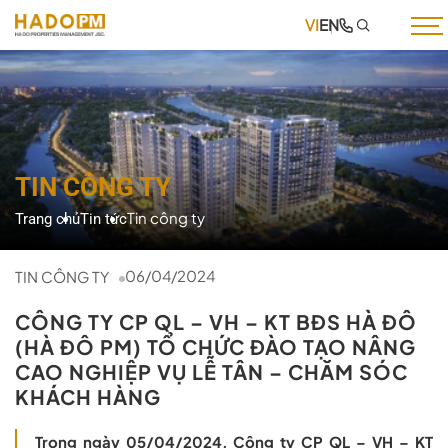
VI
EN
TRANG CHỦ
GIỚI THIỆU
DỊCH VỤ
TIN CÔNG TY
DỰ ÁN
Tin công ty
Trang chủ
Tin tức
TIN TỨC
TUYỂN DỤNG
06/04/2024
TIN CÔNG TY
THƯ VIỆN
CÔNG TY CP QL – VH – KT BĐS HÀ ĐÔ
(HÀ ĐÔ PM) TỔ CHỨC ĐÀO TẠO NÂNG
LIÊN HỆ
CAO NGHIỆP VỤ LỄ TÂN – CHĂM SÓC
KHÁCH HÀNG
Trong ngày 05/04/2024, Công ty CP QL – VH – KT