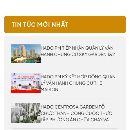
TIN TỨC MỚI NHẤT
HADO PM TIẾP NHẬN QUẢN LÝ VẬN
HÀNH CHUNG CƯ SKY GARDEN 1&2
HADO PM KÝ KẾT HỢP ĐỒNG QUẢN
LÝ VẬN HÀNH CHUNG CƯ THE
MAISON
HADO CENTROSA GARDEN TỔ
CHỨC THÀNH CÔNG CUỘC THỰC
TẬP PHƯƠNG ÁN CHỮA CHÁY VÀ
CỨU NẠN, CỨU HỘ CẤP THÀNH