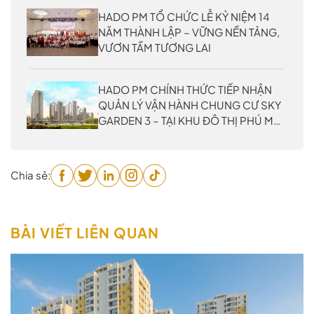
PHỐ NĂM 2026
HADO PM TỔ CHỨC LỄ KỶ NIỆM 14
NĂM THÀNH LẬP – VỮNG NỀN TẢNG,
VƯƠN TẦM TƯƠNG LAI
HADO PM CHÍNH THỨC TIẾP NHẬN
QUẢN LÝ VẬN HÀNH CHUNG CƯ SKY
GARDEN 3 – TẠI KHU ĐÔ THỊ PHÚ MỸ
HƯNG
Chia sẻ:
BÀI VIẾT LIÊN QUAN