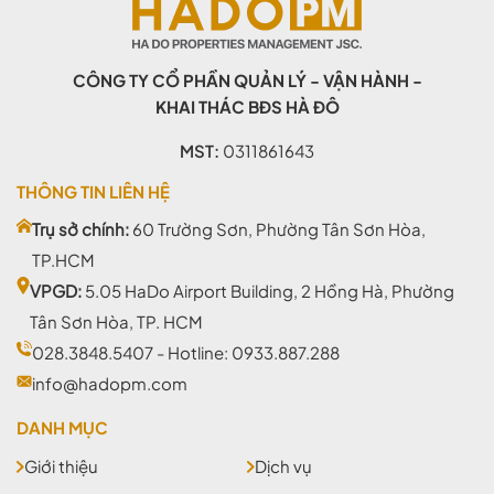
CÔNG TY CỔ PHẦN QUẢN LÝ - VẬN HÀNH -
KHAI THÁC BĐS HÀ ĐÔ
MST:
0311861643
THÔNG TIN LIÊN HỆ
Trụ sở chính:
60 Trường Sơn, Phường Tân Sơn Hòa,
TP.HCM
VPGD:
5.05 HaDo Airport Building, 2 Hồng Hà, Phường
Tân Sơn Hòa, TP. HCM
028.3848.5407
- Hotline:
0933.887.288
info@hadopm.com
DANH MỤC
Giới thiệu
Dịch vụ