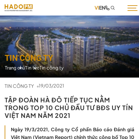
VI
EN
TRANG CHỦ
GIỚI THIỆU
DỊCH VỤ
TIN CÔNG TY
DỰ ÁN
Tin công ty
Trang chủ
Tin tức
TIN TỨC
TUYỂN DỤNG
19/03/2021
TIN CÔNG TY
THƯ VIỆN
TẬP ĐOÀN HÀ ĐÔ TIẾP TỤC NẰM
TRONG TOP 10 CHỦ ĐẦU TƯ BĐS UY TÍN
LIÊN HỆ
VIỆT NAM NĂM 2021
Ngày 19/3/2021, Công ty Cổ phần Báo cáo Đánh giá
Việt Nam (Vietnam Report) chính thức công bố Top 10