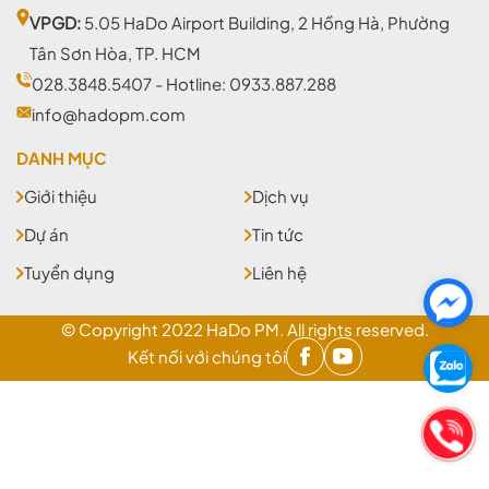
VPGD:
5.05 HaDo Airport Building, 2 Hồng Hà, Phường
Tân Sơn Hòa, TP. HCM
028.3848.5407
- Hotline:
0933.887.288
info@hadopm.com
DANH MỤC
Giới thiệu
Dịch vụ
Dự án
Tin tức
Tuyển dụng
Liên hệ
© Copyright 2022 HaDo PM. All rights reserved.
Kết nối với chúng tôi