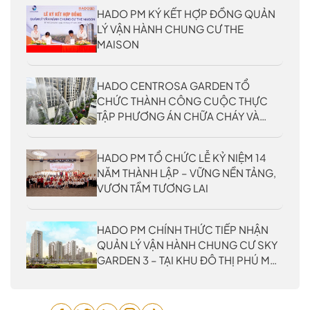
HADO PM KÝ KẾT HỢP ĐỒNG QUẢN
LÝ VẬN HÀNH CHUNG CƯ THE
MAISON
HADO CENTROSA GARDEN TỔ
CHỨC THÀNH CÔNG CUỘC THỰC
TẬP PHƯƠNG ÁN CHỮA CHÁY VÀ
CỨU NẠN, CỨU HỘ CẤP THÀNH
PHỐ NĂM 2026
HADO PM TỔ CHỨC LỄ KỶ NIỆM 14
NĂM THÀNH LẬP – VỮNG NỀN TẢNG,
VƯƠN TẦM TƯƠNG LAI
HADO PM CHÍNH THỨC TIẾP NHẬN
QUẢN LÝ VẬN HÀNH CHUNG CƯ SKY
GARDEN 3 – TẠI KHU ĐÔ THỊ PHÚ MỸ
HƯNG