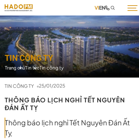
VI
EN
TRANG CHỦ
GIỚI THIỆU
DỊCH VỤ
TIN CÔNG TY
DỰ ÁN
Tin công ty
Trang chủ
Tin tức
TIN TỨC
TUYỂN DỤNG
25/01/2025
TIN CÔNG TY
THƯ VIỆN
THÔNG BÁO LỊCH NGHỈ TẾT NGUYÊN
ĐÁN ẤT TỴ
LIÊN HỆ
Thông báo lịch nghỉ Tết Nguyên Đán Ất
Tỵ