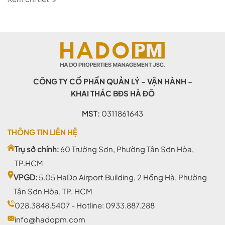
CÔNG TY CỔ PHẦN QUẢN LÝ - VẬN HÀNH -
KHAI THÁC BĐS HÀ ĐÔ
MST:
0311861643
THÔNG TIN LIÊN HỆ
Trụ sở chính:
60 Trường Sơn, Phường Tân Sơn Hòa,
TP.HCM
VPGD:
5.05 HaDo Airport Building, 2 Hồng Hà, Phường
Tân Sơn Hòa, TP. HCM
028.3848.5407
- Hotline:
0933.887.288
info@hadopm.com