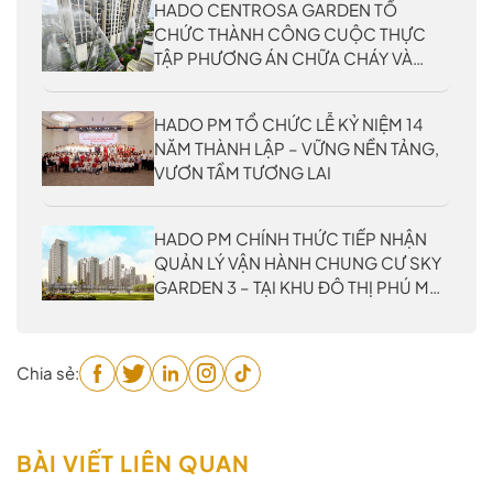
HADO CENTROSA GARDEN TỔ
CHỨC THÀNH CÔNG CUỘC THỰC
TẬP PHƯƠNG ÁN CHỮA CHÁY VÀ
CỨU NẠN, CỨU HỘ CẤP THÀNH
PHỐ NĂM 2026
HADO PM TỔ CHỨC LỄ KỶ NIỆM 14
NĂM THÀNH LẬP – VỮNG NỀN TẢNG,
VƯƠN TẦM TƯƠNG LAI
HADO PM CHÍNH THỨC TIẾP NHẬN
QUẢN LÝ VẬN HÀNH CHUNG CƯ SKY
GARDEN 3 – TẠI KHU ĐÔ THỊ PHÚ MỸ
HƯNG
Chia sẻ:
BÀI VIẾT LIÊN QUAN