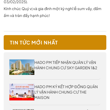
03/02/2025).
Kính chúc Quý vị và gia đình một kỳ nghỉ lễ sum vầy, đầm
ấm và tràn đầy hạnh phúc!
TIN TỨC MỚI NHẤT
HADO PM TIẾP NHẬN QUẢN LÝ VẬN
HÀNH CHUNG CƯ SKY GARDEN 1&2
HADO PM KÝ KẾT HỢP ĐỒNG QUẢN
LÝ VẬN HÀNH CHUNG CƯ THE
MAISON