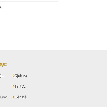
MỤC
iệu
Dịch vụ
Tin tức
dụng
Liên hệ