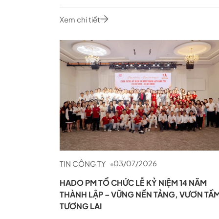
Xem chi tiết
03/07/2026
TIN CÔNG TY
HADO PM TỔ CHỨC LỄ KỶ NIỆM 14 NĂM
THÀNH LẬP – VỮNG NỀN TẢNG, VƯƠN TẦ
TƯƠNG LAI