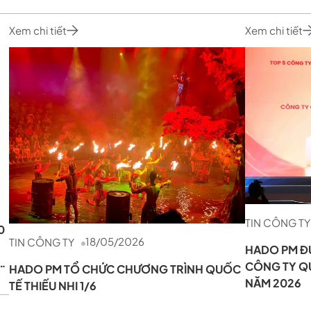
Xem chi tiết
Xem chi tiết
TIN CÔNG TY
0
18/05/2026
TIN CÔNG TY
HADO PM Đ
CÔNG TY QU
HADO PM TỔ CHỨC CHƯƠNG TRÌNH QUỐC
NĂM 2026
TẾ THIẾU NHI 1/6