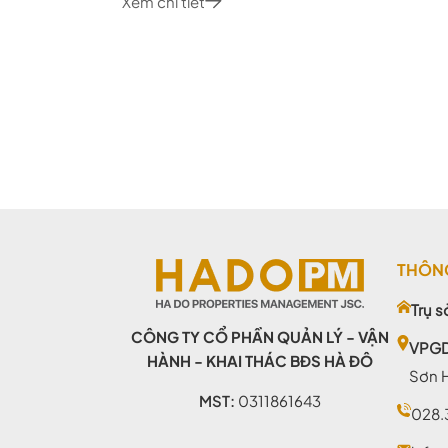
Xem chi tiết
THÔNG
Trụ s
CÔNG TY CỔ PHẦN QUẢN LÝ - VẬN
VPG
HÀNH - KHAI THÁC BĐS HÀ ĐÔ
Sơn 
MST:
0311861643
028.