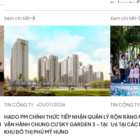
THÀNH PHỐ
Xem chi tiết
Xem chi tiết
01/07/2026
TIN CÔNG TY
TIN CÔNG TY
HADO PM CHÍNH THỨC TIẾP NHẬN QUẢN LÝ
RỘN RÀNG N
M
VẬN HÀNH CHUNG CƯ SKY GARDEN 3 – TẠI
1/6 TẠI CÁ
KHU ĐÔ THỊ PHÚ MỸ HƯNG