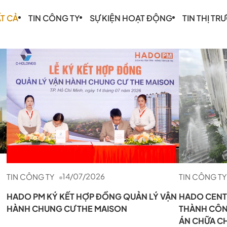
ẤT CẢ
TIN CÔNG TY
SỰ KIỆN HOẠT ĐỘNG
TIN THỊ T
14/07/2026
TIN CÔNG TY
TIN CÔNG TY
HADO PM KÝ KẾT HỢP ĐỒNG QUẢN LÝ VẬN
HADO CENT
HÀNH CHUNG CƯ THE MAISON
THÀNH CÔN
ÁN CHỮA CH