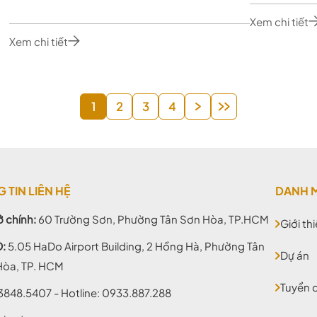
Xem chi tiết
Xem chi tiết
1
2
3
4
 TIN LIÊN HỆ
DANH 
ở chính:
60 Trường Sơn, Phường Tân Sơn Hòa, TP.HCM
Giới th
D:
5.05 HaDo Airport Building, 2 Hồng Hà, Phường Tân
Dự án
Hòa, TP. HCM
Tuyển 
3848.5407
- Hotline:
0933.887.288