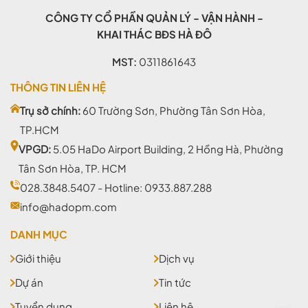
CÔNG TY CỔ PHẦN QUẢN LÝ - VẬN HÀNH -
KHAI THÁC BĐS HÀ ĐÔ
MST:
0311861643
THÔNG TIN LIÊN HỆ
Trụ sở chính:
60 Trường Sơn, Phường Tân Sơn Hòa,
TP.HCM
VPGD:
5.05 HaDo Airport Building, 2 Hồng Hà, Phường
Tân Sơn Hòa, TP. HCM
028.3848.5407
- Hotline:
0933.887.288
info@hadopm.com
DANH MỤC
Giới thiệu
Dịch vụ
Dự án
Tin tức
Tuyển dụng
Liên hệ