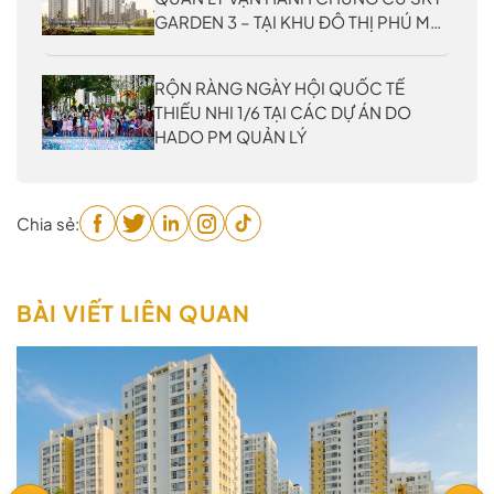
GARDEN 3 – TẠI KHU ĐÔ THỊ PHÚ MỸ
HƯNG
RỘN RÀNG NGÀY HỘI QUỐC TẾ
THIẾU NHI 1/6 TẠI CÁC DỰ ÁN DO
HADO PM QUẢN LÝ
Chia sẻ:
BÀI VIẾT LIÊN QUAN