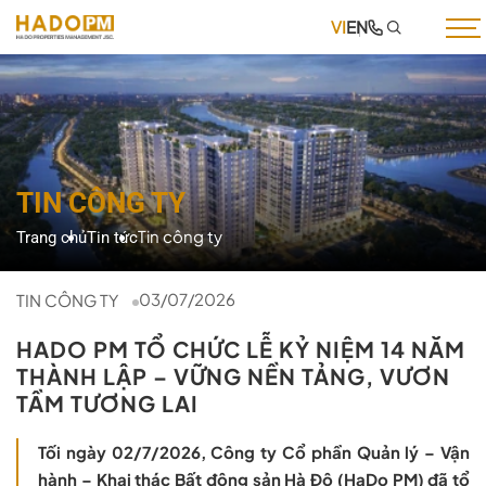
VI
EN
TRANG CHỦ
GIỚI THIỆU
DỊCH VỤ
TIN CÔNG TY
DỰ ÁN
Tin công ty
Trang chủ
Tin tức
TIN TỨC
TUYỂN DỤNG
03/07/2026
TIN CÔNG TY
THƯ VIỆN
HADO PM TỔ CHỨC LỄ KỶ NIỆM 14 NĂM
THÀNH LẬP – VỮNG NỀN TẢNG, VƯƠN
LIÊN HỆ
TẦM TƯƠNG LAI
Tối ngày 02/7/2026, Công ty Cổ phần Quản lý – Vận
hành – Khai thác Bất động sản Hà Đô (HaDo PM) đã tổ