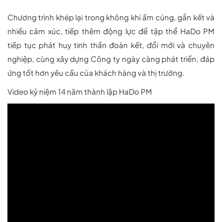
Chương trình khép lại trong không khí ấm cúng, gắn kết và
nhiều cảm xúc, tiếp thêm động lực để tập thể HaDo PM
tiếp tục phát huy tinh thần đoàn kết, đổi mới và chuyên
nghiệp, cùng xây dựng Công ty ngày càng phát triển, đáp
ứng tốt hơn yêu cầu của khách hàng và thị trường.
Video kỷ niệm 14 năm thành lập HaDo PM