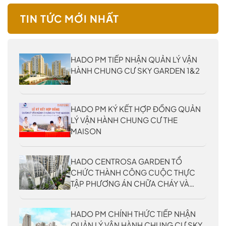
TIN TỨC MỚI NHẤT
HADO PM TIẾP NHẬN QUẢN LÝ VẬN
HÀNH CHUNG CƯ SKY GARDEN 1&2
HADO PM KÝ KẾT HỢP ĐỒNG QUẢN
LÝ VẬN HÀNH CHUNG CƯ THE
MAISON
HADO CENTROSA GARDEN TỔ
CHỨC THÀNH CÔNG CUỘC THỰC
TẬP PHƯƠNG ÁN CHỮA CHÁY VÀ
CỨU NẠN, CỨU HỘ CẤP THÀNH
PHỐ NĂM 2026
HADO PM CHÍNH THỨC TIẾP NHẬN
QUẢN LÝ VẬN HÀNH CHUNG CƯ SKY